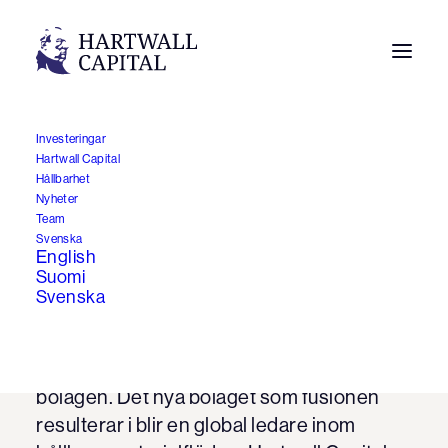
Investeringar
Hartwall Capital
Hartwall Capital stöder
Hållbarhet
Nyheter
Konecranes och
Team
Svenska
Cargotecs fusion
English
Suomi
Svenska
1.10.2020
Konecranes och Cargotecs styrelser har i
dag offentliggjort beslutet att fusionera
bolagen. Det nya bolaget som fusionen
resulterar i blir en global ledare inom