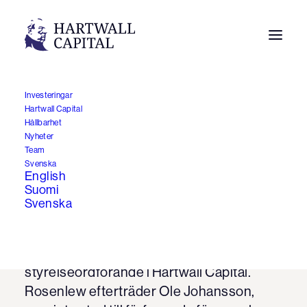
Investeringar
Hartwall Capital
Michael Rosenlew ny
Hållbarhet
Nyheter
styrelseordförande i
Team
Svenska
Hartwall Capital
English
Suomi
Svenska
8.5.2019
På bolagsstämman den 3.5.2019 valdes
Ekon.mag. Michael Rosenlew till ny
styrelseordförande i Hartwall Capital.
Rosenlew efterträder Ole Johansson,