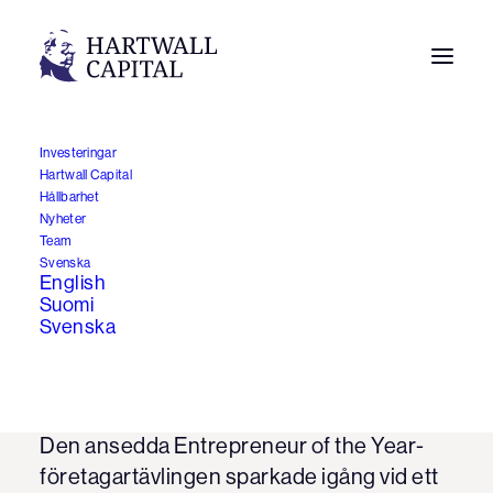
Investeringar
Hartwall Capital
Hartwall Capital får igen
Hållbarhet
Nyheter
tillfälle att stöda
Team
Svenska
företagande via EYs
English
Suomi
världsomfattande
Svenska
företagartävling
25.4.2019
Den ansedda Entrepreneur of the Year-
företagartävlingen sparkade igång vid ett