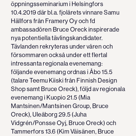
öppningsseminarium i Helsingfors
10.4.2019 där bl.a. fjolårets vinnare Samu
Hällfors från Framery Oy och fd
ambassadören Bruce Oreck inspirerade
nya potentiella tävlingskandidater.
Tävlanden rekryteras under våren och
försommaren också under ett flertal
intressanta regionala evenemang:
följande evenemang ordnas i
Åbo 15.5
(talare Teemu Kiiski från Finnish Design
Shop samt Bruce Oreck), följd av regionala
evenemang i
Kuopio 21.5
(Mia
Mantsinen/Mantsinen Group, Bruce
Oreck),
Uleåborg 29.5
(Juha
Vidgrén/Ponsse Oyj, Bruce Oreck) och
Tammerfors 13.6
(Kim Väisänen, Bruce